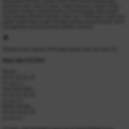
pengalaman bermain nyaman fokus untuk meraih kemenangan
maksimal setiap waktu bermain. Aman terpercaya dengan sistem
keamanan berlapis menjamin privasi dan keamanan data pribadi
serta transaksi finansial member setiap saat. Teknik gacor kami terus
update memberikan insight berharga tentang strategi bermain untuk
meningkatkan peluang menang member konsisten.
Nikmati
Bonus Deposit 100%
Bagi Pemain Setia
Slot depo 5k!
Situs Slot ULTI33
Murah!
4.9 out of 5
Link Slot Online
4.9 out of 5
Bonus Terbesar
4.6 out of 5