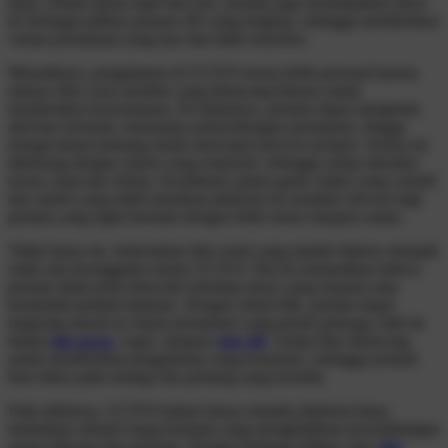
tepat. Dalam dunia togel dan toto, pemain juga mendapatkan akses
ke berbagai pilihan pasaran 4D yang lengkap, sehingga memberikan
variasi permainan yang luas dan tidak monoton.
Menariknya, pengalaman di ULTI33 terasa lebih personal karena
adanya fitur zona member yang dirancang khusus untuk
memberikan kenyamanan. Di dalamnya, pemain dapat mengelola
aktivitas bermain, memantau perkembangan permainan, hingga
mengevaluasi peluang untuk mencapai maxwin jackpot. Semua ini
didukung dengan sistem yang responsif, sehingga setiap interaksi
terasa cepat dan efisien. Kombinasi antara game online yang variatif
dan sistem yang stabil membuat platform ini semakin relevan bagi
pemain yang ingin bermain dengan lebih serius maupun santai.
Tidak hanya itu, keberadaan link resmi yang mudah diakses menjadi
salah satu keunggulan utama ULTI33. Hal ini memastikan bahwa
pemain tidak perlu khawatir terhadap akses yang terputus atau
berpindah-pindah halaman. Dengan sekali klik, pemain dapat
langsung masuk ke dunia permainan yang penuh peluang, baik itu
dalam
slot gacor
, togel, maupun
toto 4D
. Setiap fitur dirancang
untuk memberikan pengalaman yang konsisten, sehingga pemain
bisa fokus pada strategi dan peluang yang tersedia.
Pada akhirnya, ULTI33 bukan hanya sekadar platform biasa,
melainkan sebuah ruang bermain yang menghadirkan keseimbangan
antara hiburan dan peluang. Dengan berbagai pilihan situs
slot
,