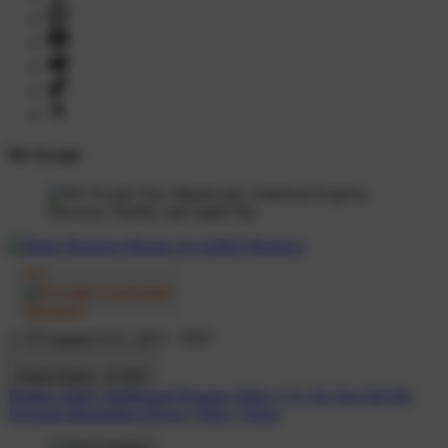
We Accept
© TP Apparel LLC 2012 - 2025
United States - $ USD
Product Safety
Intellectual Property Policy
CA: Do Not Sell My
Personal Information
Privacy Policy
Terms