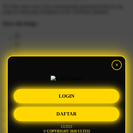
The links above have been automatically generated based on tag
usage by third-party designers on the TeePublic platform.
Share this design:
LOGIN
Don't love it? We'll fix it. For free.
DAFTAR
100% Free Exchanges.
ULTI33
© COPYRIGHT 2026 ULTI33
Slot depo 5k