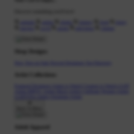
Discover something you'll love!
animals
anime
drinks
fantasy
food
funny
movies
sci-fi
sports
television
vintage
Shop Designs
New Tees on Sale
Newest Designers
Tag Directory
Artist Collections
Featured Designers
Artists to Watch
Creators to Watch
AAPI
Artists
BIPOC Artists
Black Artists
Celebrate Women Artists
LGBTQIA Artists
Ukrainian Artists
Back To Menu
Adult Apparel